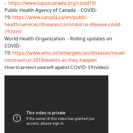
-
https://www.lupuscanada.org/covid19/
Public Health Agency of Canada - COVID-
19:
https://www.canada.ca/en/public-
health/services/diseases/coronavirus-disease-covid-
19.html
World Health Organization - Rolling updates on
COVID-
19:
https://www.who.int/emergencies/diseases/novel-
coronavirus-2019/events-as-they-happen
How to protect yourself against COVID-19 (video):