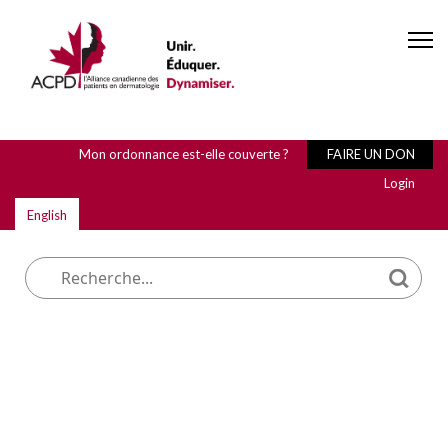
Mon ordonnance est-elle couverte ?
FAIRE UN DON
Login
English
Que cherchez-vous