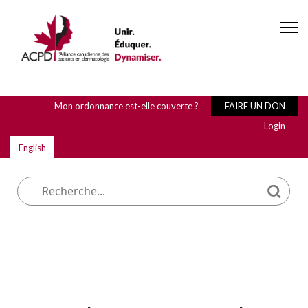
Mon ordonnance est-elle couverte ?
FAIRE UN DON
Login
English
Que cherchez-vous