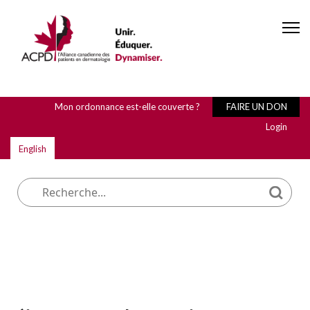
Mon ordonnance est-elle couverte ?
FAIRE UN DON
Login
English
Que cherchez-vous