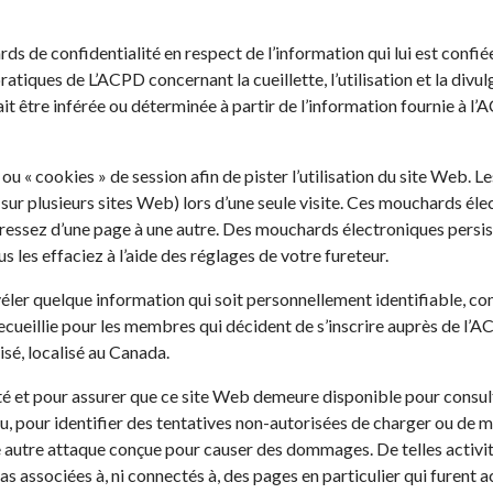
 de confidentialité en respect de l’information qui lui est confiée,
pratiques de L’ACPD concernant la cueillette, l’utilisation et la di
ait être inférée ou déterminée à partir de l’information fournie à l’
u « cookies » de session afin de pister l’utilisation du site Web. 
u sur plusieurs sites Web) lors d’une seule visite. Ces mouchards é
ressez d’une page à une autre. Des mouchards électroniques persis
 les effaciez à l’aide des réglages de votre fureteur.
révéler quelque information qui soit personnellement identifiable,
ecueillie pour les membres qui décident de s’inscrire auprès de l’AC
sé, localisé au Canada.
rité et pour assurer que ce site Web demeure disponible pour con
seau, pour identifier des tentatives non-autorisées de charger ou de 
te autre attaque conçue pour causer des dommages. De telles activit
as associées à, ni connectés à, des pages en particulier qui furent