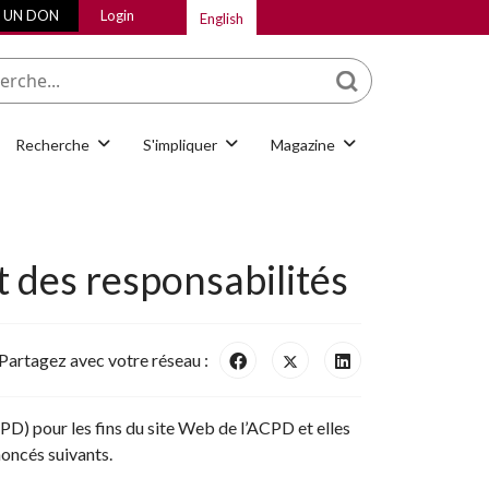
E UN DON
Login
English
Que cherchez-vous
Recherche
S'impliquer
Magazine
t des responsabilités
Partagez avec votre réseau :
PD) pour les fins du site Web de l’ACPD et elles
noncés suivants.