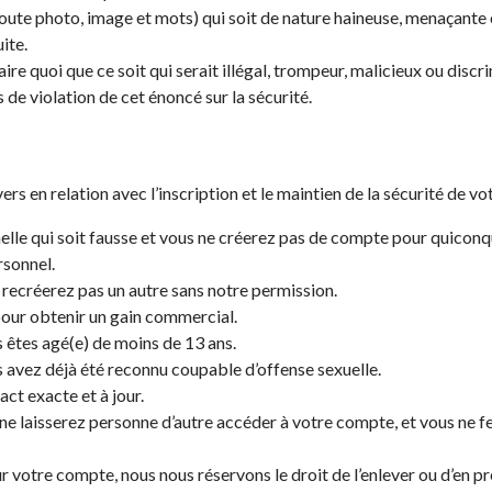
oute photo, image et mots) qui soit de nature haineuse, menaçante o
ite.
aire quoi que ce soit qui serait illégal, trompeur, malicieux ou discr
 de violation de cet énoncé sur la sécurité.
 en relation avec l’inscription et le maintien de la sécurité de vo
elle qui soit fausse et vous ne créerez pas de compte pour quico
rsonnel.
 recréerez pas un autre sans notre permission.
 pour obtenir un gain commercial.
us êtes agé(e) de moins de 13 ans.
us avez déjà été reconnu coupable d’offense sexuelle.
ct exacte et à jour.
e laisserez personne d’autre accéder à votre compte, et vous ne fere
r votre compte, nous nous réservons le droit de l’enlever ou d’en p