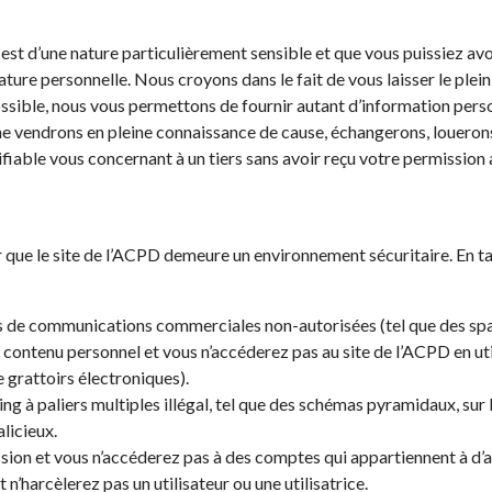
t d’une nature particulièrement sensible et que vous puissiez avo
ture personnelle. Nous croyons dans le fait de vous laisser le plei
ssible, nous vous permettons de fournir autant d’information person
ne vendrons en pleine connaissance de cause, échangerons, loueron
fiable vous concernant à un tiers sans avoir reçu votre permission 
ur que le site de l’ACPD demeure un environnement sécuritaire. En
as de communications commerciales non-autorisées (tel que des sp
e contenu personnel et vous n’accéderez pas au site de l’ACPD en 
e grattoirs électroniques).
 à paliers multiples illégal, tel que des schémas pyramidaux, sur l
licieux.
ssion et vous n’accéderez pas à des comptes qui appartiennent à d’au
n’harcèlerez pas un utilisateur ou une utilisatrice.