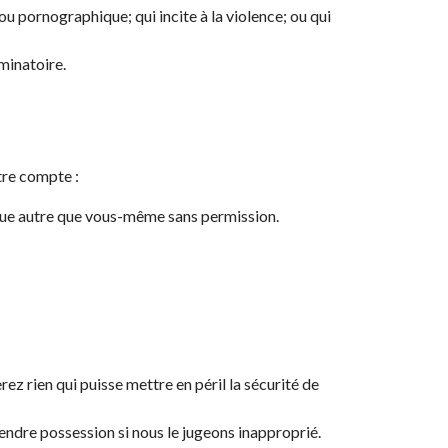
u pornographique; qui incite à la violence; ou qui
iminatoire.
tre compte :
nque autre que vous-même sans permission.
z rien qui puisse mettre en péril la sécurité de
rendre possession si nous le jugeons inapproprié.