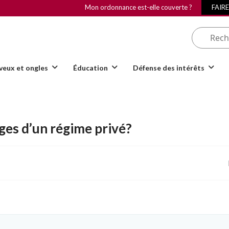
Mon ordonnance est-elle couverte ?
FAIR
veux et ongles
Éducation
Défense des intérêts
ges d’un régime privé?