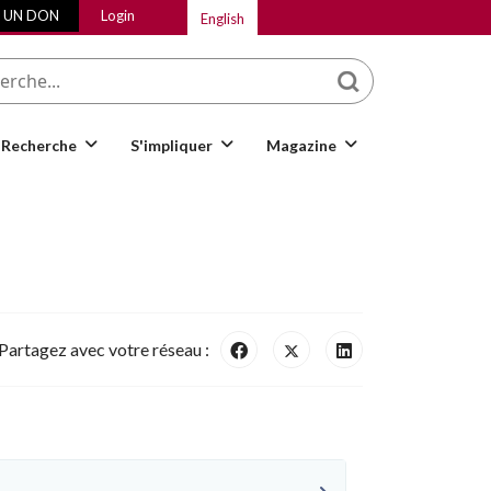
E UN DON
Login
English
Que cherchez-vous
Recherche
S'impliquer
Magazine
Partagez avec votre réseau :