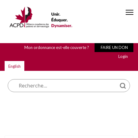
Mon ordonnance est-elle couverte ?
FAIRE UN DON
Login
English
Que cherchez-vous