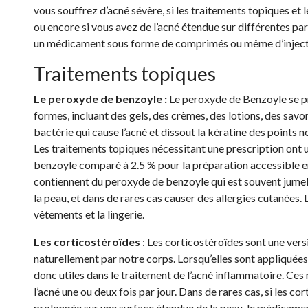
vous souffrez d’acné sévère, si les traitements topiques et l
ou encore si vous avez de l’acné étendue sur différentes pa
un médicament sous forme de comprimés ou même d’inject
Traitements topiques
Le peroxyde de benzoyle :
Le peroxyde de Benzoyle se p
formes, incluant des gels, des crèmes, des lotions, des savo
bactérie qui cause l’acné et dissout la kératine des points 
Les traitements topiques nécessitant une prescription ont
benzoyle comparé à 2.5 % pour la préparation accessible e
contiennent du peroxyde de benzoyle qui est souvent jumelé
la peau, et dans de rares cas causer des allergies cutanées
vêtements et la lingerie.
Les corticostéroïdes
: Les corticostéroïdes sont une ve
naturellement par notre corps. Lorsqu’elles sont appliquées 
donc utiles dans le traitement de l’acné inflammatoire. Ces
l’acné une ou deux fois par jour. Dans de rares cas, si les c
prolongée sur une surface étendue de la peau, le médicamen