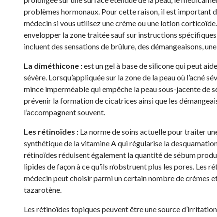
problèmes hormonaux. Pour cette raison, il est important d
médecin si vous utilisez une crème ou une lotion corticoïd
envelopper la zone traitée sauf sur instructions spécifique
incluent des sensations de brûlure, des démangeaisons, une 
La diméthicone :
est un gel à base de silicone qui peut aid
sévère. Lorsqu’appliquée sur la zone de la peau où l’acné sé
mince imperméable qui empêche la peau sous-jacente de séc
prévenir la formation de cicatrices ainsi que les démangeais
l’accompagnent souvent.
Les rétinoïdes :
La norme de soins actuelle pour traiter une
synthétique de la vitamine A qui régularise la desquamation d
rétinoïdes réduisent également la quantité de sébum produit
lipides de façon à ce qu’ils n’obstruent plus les pores. Les 
médecin peut choisir parmi un certain nombre de crèmes et de
tazarotène.
Les rétinoïdes topiques peuvent être une source d’irritation 