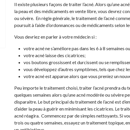
Il existe plusieurs façons de traiter l’acné. Alors qu’une ac
la peau et des médicaments en vente libre, vous devrez co
ou sévère. En règle générale, le traitement de l’acné comm
poursuit à l’aide d’ordonnances ou de médicaments selon le
Vous devriez en parler à votre médecin si :
votre acné ne s’améliore pas dans les 6 à 8 semaines ou
votre acné laisse des cicatrices;
vos boutons grossissent et durcissent ou se remplissen
vous développez d’autres symptômes, tels que chez les 
votre acné est apparue alors que vous preniez un nou
Peu importe le traitement choisi, traiter l’acné prendra du
quelques semaines alors qu’une acné modérée ou sévère pe
disparaitre. Le but principal du traitement de l’acné est d
d’aider la peau à guérir en minimisant les cicatrices. Le tra
acné réagira. Commencez par de simples nettoyants. Si vou
trois ou quatre semaines, essayez un traitement topique, e
un antibiotique.