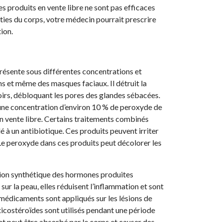
es produits en vente libre ne sont pas efficaces
rties du corps, votre médecin pourrait prescrire
ion.
résente sous différentes concentrations et
ns et même des masques faciaux. Il détruit la
noirs, débloquant les pores des glandes sébacées.
 une concentration d’environ 10 % de peroxyde de
n vente libre. Certains traitements combinés
 à un antibiotique. Ces produits peuvent irriter
. Le peroxyde dans ces produits peut décolorer les
rsion synthétique des hormones produites
sur la peau, elles réduisent l’inflammation et sont
 médicaments sont appliqués sur les lésions de
orticostéroïdes sont utilisés pendant une période
t peut être absorbé par le corps et causer des