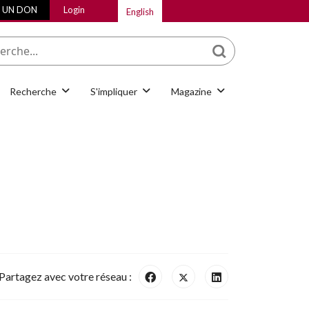
E UN DON
Login
English
Que cherchez-vous
Recherche
S'impliquer
Magazine
Partagez avec votre réseau :