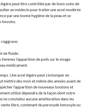
né légère peut être contrôlée par de bons soins de
nsulter un médecin pour traiter une acné modérée
ence par une bonne hygiène de la peau et se
s besoins.
 s’aggrave;
t de fluide;
femmes l’apparition de poils sur le visage
veau médicament.
 temps. Une acné légère peut s’estomper en
ut mettre des mois et même des années avant de
’empêcher l’apparition de nouveaux boutons et
itement utilisé dépendra de la façon dont votre
s ne constatez aucune amélioration dans les
n vente libre, contenant du peroxyde benzoyle ou