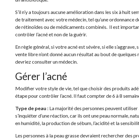
S’il n’y a toujours aucune amélioration dans les six à huit se
de traitement avec votre médecin, tel qu’une ordonnance de
de rétinoïdes ou de médicaments combinés. Il est important
contrôler l’acné et non de la guérir.
En règle général, si votre acné est sévère, si elle s’aggrave,
vente libre n’ont donné aucun résultat au bout de quelques m
devriez consulter un médecin.
Gérer l’acné
Modifier votre style de vie, tel que choisir des produits a
étape pour contrôler l’acné. Il faut compter de 6 à 8 semai
Type de peau :
La majorité des personnes peuvent utiliser
s’inquiéter d’une réaction, car ils ont une peau normale, na
en humidité, la production de sébum, l’acidité et la sensibil
Les personnes à la peau grasse devraient rechercher des pr