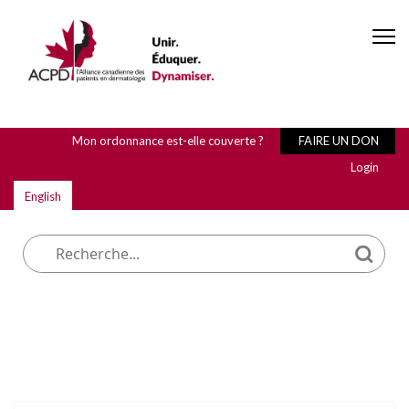
Mon ordonnance est-elle couverte ?
FAIRE UN DON
Login
English
Que cherchez-vous