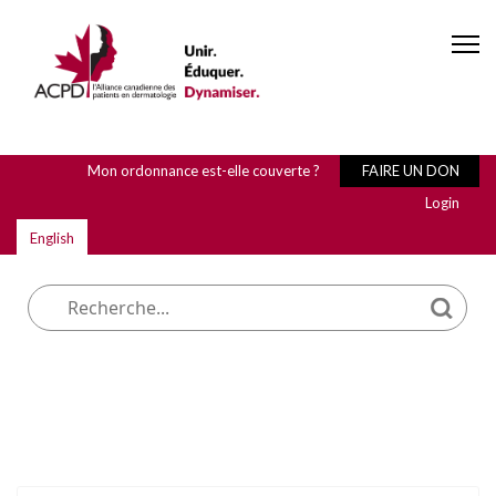
Mon ordonnance est-elle couverte ?
FAIRE UN DON
Login
English
Que cherchez-vous